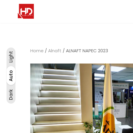
Home
/
Alnaft
/ ALNAFT NAPEC 2023
Light
Light
Auto
Auto
Dark
Dark