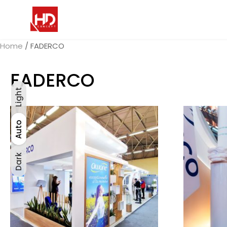
Home
/ FADERCO
FADERCO
Light
Light
Auto
Auto
Dark
Dark